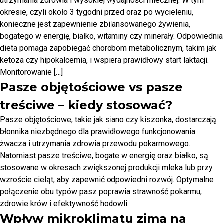
utrzymania zdrowia i wysokiej wydajności mlecznej. W tym
okresie, czyli około 3 tygodni przed oraz po wycieleniu,
konieczne jest zapewnienie zbilansowanego żywienia,
bogatego w energię, białko, witaminy czy minerały. Odpowiednia
dieta pomaga zapobiegać chorobom metabolicznym, takim jak
ketoza czy hipokalcemia, i wspiera prawidłowy start laktacji.
Monitorowanie […]
Pasze objętościowe vs pasze
treściwe – kiedy stosować?
Pasze objętościowe, takie jak siano czy kiszonka, dostarczają
błonnika niezbędnego dla prawidłowego funkcjonowania
żwacza i utrzymania zdrowia przewodu pokarmowego.
Natomiast pasze treściwe, bogate w energię oraz białko, są
stosowane w okresach zwiększonej produkcji mleka lub przy
wzroście cieląt, aby zapewnić odpowiedni rozwój. Optymalne
połączenie obu typów pasz poprawia strawność pokarmu,
zdrowie krów i efektywność hodowli.
Wpływ mikroklimatu zimą na