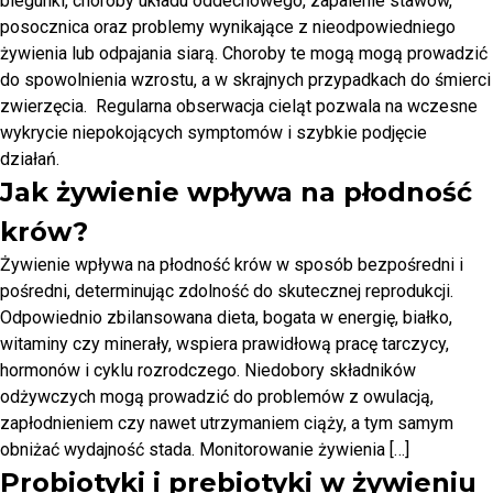
biegunki, choroby układu oddechowego, zapalenie stawów,
posocznica oraz problemy wynikające z nieodpowiedniego
żywienia lub odpajania siarą. Choroby te mogą mogą prowadzić
do spowolnienia wzrostu, a w skrajnych przypadkach do śmierci
zwierzęcia. Regularna obserwacja cieląt pozwala na wczesne
wykrycie niepokojących symptomów i szybkie podjęcie
działań.
Jak żywienie wpływa na płodność
krów?
Żywienie wpływa na płodność krów w sposób bezpośredni i
pośredni, determinując zdolność do skutecznej reprodukcji.
Odpowiednio zbilansowana dieta, bogata w energię, białko,
witaminy czy minerały, wspiera prawidłową pracę tarczycy,
hormonów i cyklu rozrodczego. Niedobory składników
odżywczych mogą prowadzić do problemów z owulacją,
zapłodnieniem czy nawet utrzymaniem ciąży, a tym samym
obniżać wydajność stada. Monitorowanie żywienia […]
Probiotyki i prebiotyki w żywieniu