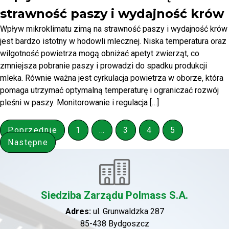
strawność paszy i wydajność krów
Wpływ mikroklimatu zimą na strawność paszy i wydajność krów
jest bardzo istotny w hodowli mlecznej. Niska temperatura oraz
wilgotność powietrza mogą obniżać apetyt zwierząt, co
zmniejsza pobranie paszy i prowadzi do spadku produkcji
mleka. Równie ważna jest cyrkulacja powietrza w oborze, która
pomaga utrzymać optymalną temperaturę i ograniczać rozwój
pleśni w paszy. Monitorowanie i regulacja […]
Stronicowanie
Poprzednie
1
…
3
4
5
wpisów
Następne
Siedziba Zarządu Polmass S.A.
Adres:
ul. Grunwaldzka 287
85-438 Bydgoszcz