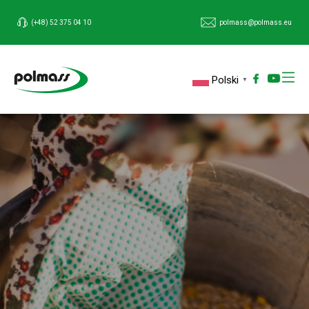
(+48) 52 375 04 10
polmass@polmass.eu
Polski
▼