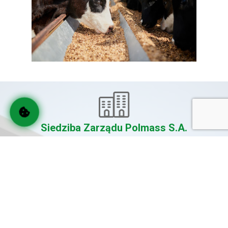
Siedziba Zarządu Polmass S.A.
Adres:
ul. Grunwaldzka 287
85-438 Bydgoszcz
Email:
polmass@polmass.eu
Telefon:
(+48) 52 375 04 10
Telefon komórkowy:
(+48) 502 66 44 88
Zakład Preparatów Paszowych